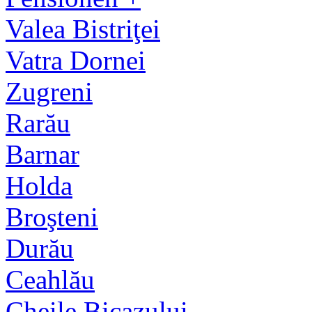
Valea Bistriţei
Vatra Dornei
Zugreni
Rarău
Barnar
Holda
Broşteni
Durău
Ceahlău
Cheile Bicazului