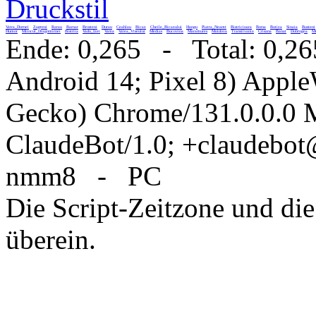
Druckstil
Vatra_Dornei
Zugreni
Rarau
Barnar
Brosteni
Durau
Ceahlau
Bicaz
Cheile_Bicazului
Hangu
Piatra_Neamt
Bistricioara
Borsa
Botiza
Sinaia
Busteni
Humor
Mitocul_Dragomirnei
Bistrita
Vadu_Izei
Vama
Valea_Viseului
Medias
Bucovina
Maramures
Moldova
Transilvania
Crisana
Banat
Dobrogea
Mu
Ende: 0,265 - Total: 0,26
Android 14; Pixel 8) Appl
Gecko) Chrome/131.0.0.0 M
ClaudeBot/1.0; +claudebo
nmm8 - PC
Die Script-Zeitzone und die
überein.