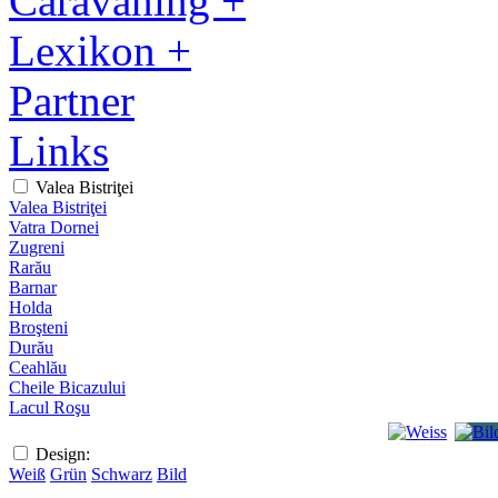
Caravaning +
Lexikon +
Partner
Links
Valea Bistriţei
Valea Bistriţei
Vatra Dornei
Zugreni
Rarău
Barnar
Holda
Broşteni
Durău
Ceahlău
Cheile Bicazului
Lacul Roşu
Design:
Weiß
Grün
Schwarz
Bild