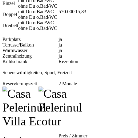
mit Du o.Bad/WC
Einzel
ohne Du o.Bad/WC
mit Du o.Bad/WC
570.000
15,83
Doppel
ohne Du o.Bad/WC
mit Du o.Bad/WC
Dreibett
ohne Du o.Bad/WC
Parkplatz
ja
Terrasse/Balkon
ja
Warmwasser
ja
Zentralheizung
ja
Kühlschrank
Rezeption
Sehenswürdigkeiten, Sport, Freizeit
Reservierungszeit
2 Monate
Villa Ecotur
Preis / Zimmer