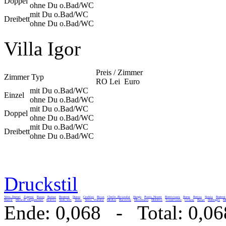
Doppel
ohne Du o.Bad/WC
mit Du o.Bad/WC
Dreibett
ohne Du o.Bad/WC
Villa Igor
Preis / Zimmer
Zimmer Typ
RO Lei
Euro
mit Du o.Bad/WC
Einzel
ohne Du o.Bad/WC
mit Du o.Bad/WC
Doppel
ohne Du o.Bad/WC
mit Du o.Bad/WC
Dreibett
ohne Du o.Bad/WC
Druckstil
Vatra_Dornei
Zugreni
Rarau
Barnar
Brosteni
Durau
Ceahlau
Bicaz
Cheile_Bicazului
Hangu
Piatra_Neamt
Bistricioara
Borsa
Botiza
Sinaia
Busteni
Humor
Mitocul_Dragomirnei
Bistrita
Vadu_Izei
Vama
Valea_Viseului
Medias
Bucovina
Maramures
Moldova
Transilvania
Crisana
Banat
Dobrogea
Mu
Ende: 0,068 - Total: 0,06