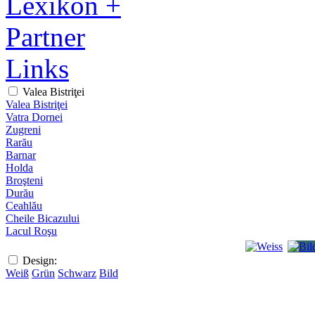
Lexikon +
Partner
Links
Valea Bistriţei
Valea Bistriţei
Vatra Dornei
Zugreni
Rarău
Barnar
Holda
Broşteni
Durău
Ceahlău
Cheile Bicazului
Lacul Roşu
Design:
Weiß
Grün
Schwarz
Bild