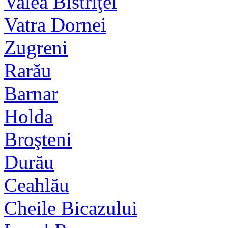
Valea Bistriţei
Vatra Dornei
Zugreni
Rarău
Barnar
Holda
Broşteni
Durău
Ceahlău
Cheile Bicazului