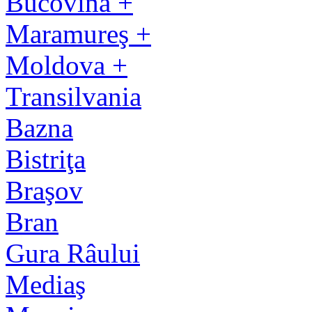
Bucovina +
Maramureş +
Moldova +
Transilvania
Bazna
Bistriţa
Braşov
Bran
Gura Râului
Mediaş