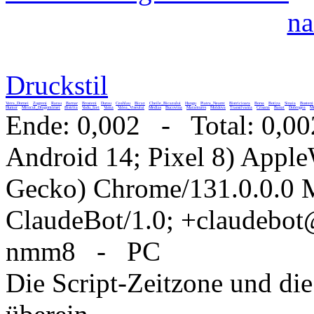
na
Druckstil
Vatra_Dornei
Zugreni
Rarau
Barnar
Brosteni
Durau
Ceahlau
Bicaz
Cheile_Bicazului
Hangu
Piatra_Neamt
Bistricioara
Borsa
Botiza
Sinaia
Busteni
Humor
Mitocul_Dragomirnei
Bistrita
Vadu_Izei
Vama
Valea_Viseului
Medias
Bucovina
Maramures
Moldova
Transilvania
Crisana
Banat
Dobrogea
Mu
Ende: 0,002 - Total: 0,00
Android 14; Pixel 8) Appl
Gecko) Chrome/131.0.0.0 M
ClaudeBot/1.0; +claudebo
nmm8 - PC
Die Script-Zeitzone und die