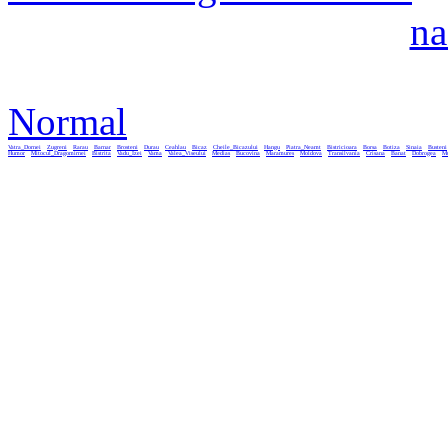
na
Normal
Vatra_Dornei
Zugreni
Rarau
Barnar
Brosteni
Durau
Ceahlau
Bicaz
Cheile_Bicazului
Hangu
Piatra_Neamt
Bistricioara
Borsa
Botiza
Sinaia
Busteni
Humor
Mitocul_Dragomirnei
Bistrita
Vadu_Izei
Vama
Valea_Viseului
Medias
Bucovina
Maramures
Moldova
Transilvania
Crisana
Banat
Dobrogea
Mu