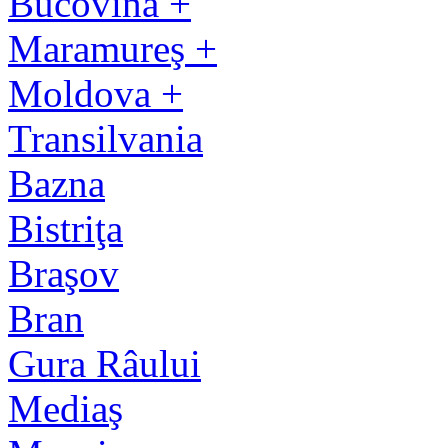
Bucovina +
Maramureş +
Moldova +
Transilvania
Bazna
Bistriţa
Braşov
Bran
Gura Râului
Mediaş