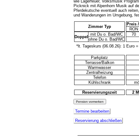
wie Lagerfeuer, Volksmusik Program
Picknick mit Alpenhorn Musik auf de
Pferdekutsche eventuell auch reite
und Wanderungen im Umgebung, fes
Preis 
Zimmer Typ
RON
mit Du o. Bad/WC
70
Doppel
ohne Du o. Bad/WC
*lt. Tageskurs (06.08.26): 1 Euro =
Parkplatz
Terrasse/Balkon
Warmwasser
Zentralheizung
Telefon
Kühlschrank
mö
Reservierungszeit
2 M
Termine bearbeiten
Reservierung abschließen