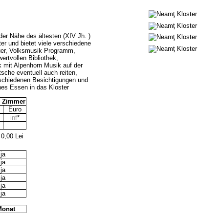
der Nähe des ältesten (XIV Jh. )
r und bietet viele verschiedene
feuer, Volksmusik Programm,
ertvollen Bibliothek,
k mit Alpenhorn Musik auf der
sche eventuell auch reiten,
rschiedenen Besichtigungen und
es Essen in das Kloster
/ Zimmer
Euro
inf
*
 0,00 Lei
ja
ja
ja
ja
ja
ja
Monat