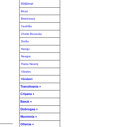
Bălţăteşti
Bicaz
Bistricioara
Ceahlău
Cheile Bicazului
Durău
Hangu
Neagra
Piatra Neamţ
Văratec
Vânători
Transilvania +
Crişana +
Banat +
Dobrogea +
Muntenia +
Oltenia +