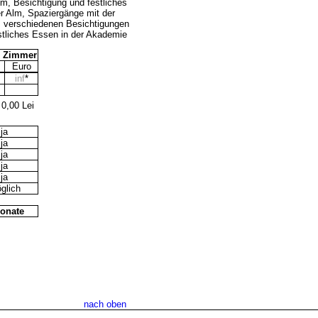
m, Besichtigung und festliches
r Alm, Spaziergänge mit der
n, verschiedenen Besichtigungen
tliches Essen in der Akademie
/ Zimmer
Euro
inf
*
 0,00 Lei
ja
ja
ja
ja
ja
glich
onate
nach oben