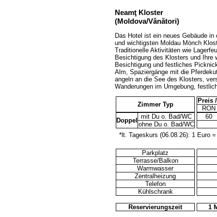
Neamţ Kloster
(Moldova/Vânători)
Das Hotel ist ein neues Gebäude in 
und wichtigsten Moldau Mönch Kloste
Traditionelle Aktivitäten wie Lager
Besichtigung des Klosters und Ihre w
Besichtigung und festliches Picknic
Alm, Spaziergänge mit die Pferdekut
angeln an die See des Klosters, ve
Wanderungen im Umgebung, festlich
Preis 
Zimmer Typ
RON
mit Du o. Bad/WC
60
Doppel
ohne Du o. Bad/WC
*lt. Tageskurs (06.08.26): 1 Euro =
Parkplatz
Terrasse/Balkon
Warmwasser
Zentralheizung
Telefon
Kühlschrank
Reservierungszeit
1 