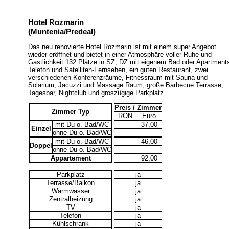
Hotel Rozmarin
(Muntenia/Predeal)
Das neu renovierte Hotel Rozmarin ist mit einem super Angebot
wieder eröffnet und bietet in einer Atmosphäre voller Ruhe und
Gastlichkeit 132 Plätze in SZ, DZ mit eigenem Bad oder Apartment
Telefon und Satelliten-Fernsehen, ein guten Restaurant, zwei
verschiedenen Konferenzräume, Fitnessraum mit Sauna und
Solarium, Jacuzzi und Massage Raum, große Barbecue Terrasse,
Tagesbar, Nightclub und groszügige Parkplatz.
Preis / Zimmer
Zimmer Typ
RON
Euro
mit Du o. Bad/WC
37,00
Einzel
ohne Du o. Bad/WC
mit Du o. Bad/WC
46,00
Doppel
ohne Du o. Bad/WC
Appartement
92,00
Parkplatz
ja
Terrasse/Balkon
ja
Warmwasser
ja
Zentralheizung
ja
TV
ja
Telefon
ja
Kühlschrank
ja