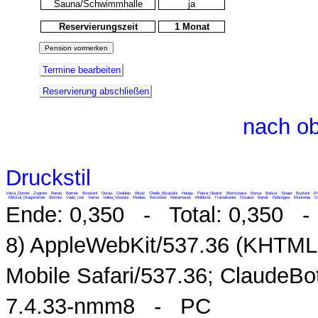
Sauna/Schwimmhalle
ja
Reservierungszeit
1 Monat
Termine bearbeiten
Reservierung abschließen
nach o
Druckstil
Vatra_Dornei
Zugreni
Rarau
Barnar
Brosteni
Durau
Ceahlau
Bicaz
Cheile_Bicazului
Hangu
Piatra_Neamt
Bistricioara
Borsa
Botiza
Sinaia
Busteni
Pr
Mitocul_Dragomirnei
Bistrita
Vadu_Izei
Vama
Valea_Viseului
Medias
Bucovina
Maramures
Moldova
Transilvania
Crisana
Banat
Dobrogea
Muntenia
O
Ende: 0,350 - Total: 0,350 - M
8) AppleWebKit/537.36 (KHTML,
Mobile Safari/537.36; ClaudeB
7.4.33-nmm8 - PC