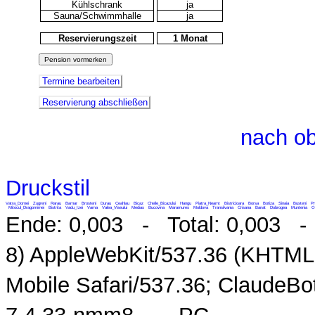
Kühlschrank
ja
Sauna/Schwimmhalle
ja
Reservierungszeit
1 Monat
Termine bearbeiten
Reservierung abschließen
nach o
Druckstil
Vatra_Dornei
Zugreni
Rarau
Barnar
Brosteni
Durau
Ceahlau
Bicaz
Cheile_Bicazului
Hangu
Piatra_Neamt
Bistricioara
Borsa
Botiza
Sinaia
Busteni
Pr
Mitocul_Dragomirnei
Bistrita
Vadu_Izei
Vama
Valea_Viseului
Medias
Bucovina
Maramures
Moldova
Transilvania
Crisana
Banat
Dobrogea
Muntenia
O
Ende: 0,003 - Total: 0,003 - M
8) AppleWebKit/537.36 (KHTML,
Mobile Safari/537.36; ClaudeB