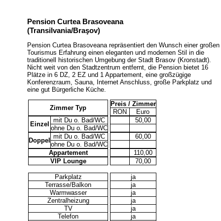
Pension Curtea Brasoveana
(Transilvania/Braşov)
Pension Curtea Brasoveana repräsentiert den Wunsch einer großen
Tourismus Erfahrung einen eleganten und modernen Stil in die
traditionell historischen Umgebung der Stadt Brasov (Kronstadt).
Nicht weit von den Stadtzentrum entfernt, die Pension bietet 16
Plätze in 6 DZ, 2 EZ und 1 Appartement, eine großzügige
Konferenzraum, Sauna, Internet Anschluss, große Parkplatz und
eine gut Bürgerliche Küche.
Preis / Zimmer
Zimmer Typ
RON
Euro
mit Du o. Bad/WC
50,00
Einzel
ohne Du o. Bad/WC
mit Du o. Bad/WC
60,00
Doppel
ohne Du o. Bad/WC
Appartement
110,00
VIP Lounge
70,00
Parkplatz
ja
Terrasse/Balkon
ja
Warmwasser
ja
Zentralheizung
ja
TV
ja
Telefon
ja