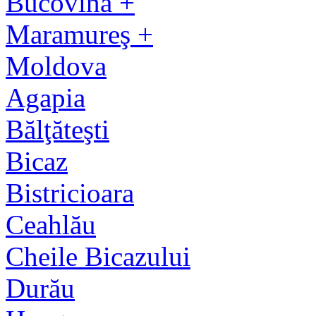
Bucovina +
Maramureş +
Moldova
Agapia
Bălţăteşti
Bicaz
Bistricioara
Ceahlău
Cheile Bicazului
Durău