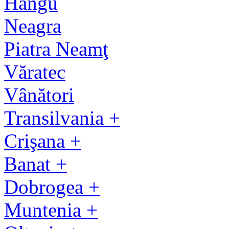
Hangu
Neagra
Piatra Neamţ
Văratec
Vânători
Transilvania +
Crişana +
Banat +
Dobrogea +
Muntenia +