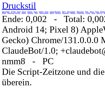
Druckstil
Vatra_Dornei
Zugreni
Rarau
Barnar
Brosteni
Durau
Ceahlau
Bicaz
Cheile_Bicazului
Hangu
Piatra_Neamt
Bistricioara
Borsa
Botiza
Sinaia
Busteni
Humor
Mitocul_Dragomirnei
Bistrita
Vadu_Izei
Vama
Valea_Viseului
Medias
Bucovina
Maramures
Moldova
Transilvania
Crisana
Banat
Dobrogea
Mu
Ende: 0,002 - Total: 0,00
Android 14; Pixel 8) Appl
Gecko) Chrome/131.0.0.0 M
ClaudeBot/1.0; +claudebo
nmm8 - PC
Die Script-Zeitzone und die
überein.