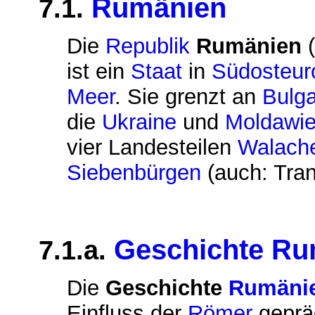
Rumänien
7.1.
Die
Republik
Rumänien
(
ist ein
Staat
in
Südosteur
Meer
. Sie grenzt an
Bulga
die
Ukraine
und
Moldawi
vier Landesteilen
Walach
Siebenbürgen
(auch: Tran
Geschichte Ru
7.1.a.
Die
Geschichte
Rumäni
Einfluss der
Römer
gepräg