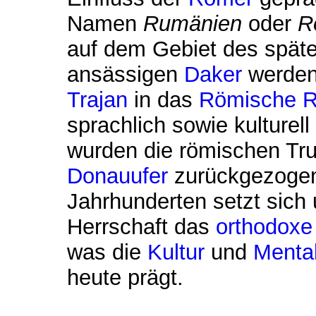
Namen
Rumänien
oder
R
auf dem Gebiet des spät
ansässigen
Daker
werde
Trajan
in das
Römische R
sprachlich sowie kulturell
wurden die römischen Tr
Donauufer
zurückgezogen
Jahrhunderten setzt sich
Herrschaft das
orthodoxe
was die
Kultur
und
Mental
heute prägt.