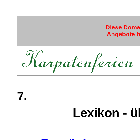
Diese Domai
Angebote bi
7.
Lexikon - ü