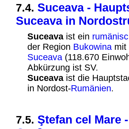
Suceava - Haupts
7.4.
Suceava in Nordost
Suceava
ist ein
rumänisc
der Region
Bukowina
mit 
Suceava
(118.670 Einwoh
Abkürzung ist SV.
Suceava
ist die Hauptst
in Nordost-
Rumänien
.
Ştefan cel Mare 
7.5.