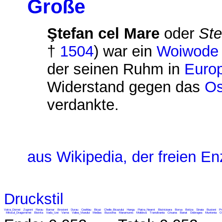
Große
Ştefan cel Mare
oder
Ste
†
1504
) war ein
Woiwode
der seinen Ruhm in
Euro
Widerstand gegen das
Os
verdankte.
aus Wikipedia, der freien E
Druckstil
Vatra_Dornei
Zugreni
Rarau
Barnar
Brosteni
Durau
Ceahlau
Bicaz
Cheile_Bicazului
Hangu
Piatra_Neamt
Bistricioara
Borsa
Botiza
Sinaia
Busteni
Pr
Mitocul_Dragomirnei
Bistrita
Vadu_Izei
Vama
Valea_Viseului
Medias
Bucovina
Maramures
Moldova
Transilvania
Crisana
Banat
Dobrogea
Muntenia
O