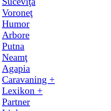
Suceviţa
Voroneţ
Humor
Arbore
Putna
Neamţ
Agapia
Caravaning +
Lexikon +
Partner