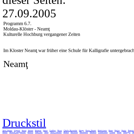
27.09.2005
Programm 6.7.
Moldau-Klöster - Neamţ
Kulturelle Hochburg vergangener Zeiten
Im Kloster Neamţ war früher eine Schule für Kalligrafie untergebrach
Neamţ
Druckstil
Vatra_Dornei
Zugreni
Rarau
Barnar
Brosteni
Durau
Ceahlau
Bicaz
Cheile_Bicazului
Hangu
Piatra_Neamt
Bistricioara
Borsa
Botiza
Sinaia
Busteni
Humor
Mitocul_Dragomirnei
Bistrita
Vadu_Izei
Vama
Valea_Viseului
Medias
Bucovina
Maramures
Moldova
Transilvania
Crisana
Banat
Dobrogea
Mu