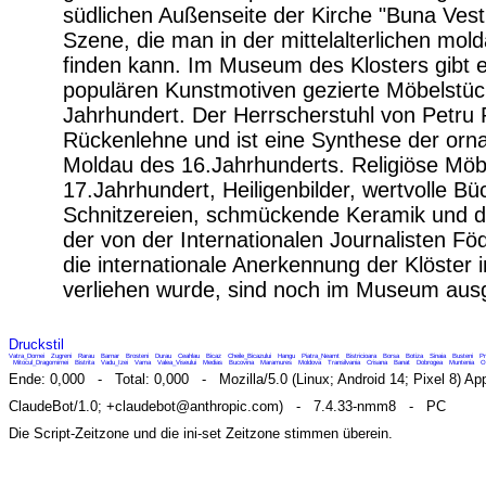
südlichen Außenseite der Kirche "Buna Vesti
Szene, die man in der mittelalterlichen mol
finden kann. Im Museum des Klosters gibt e
populären Kunstmotiven gezierte Möbelstü
Jahrhundert. Der Herrscherstuhl von Petru
Rückenlehne und ist eine Synthese der orn
Moldau des 16.Jahrhunderts. Religiöse Mö
17.Jahrhundert, Heiligenbilder, wertvolle Bü
Schnitzereien, schmückende Keramik und d
der von der Internationalen Journalisten Föd
die internationale Anerkennung der Klöster
verliehen wurde, sind noch im Museum ausge
Druckstil
Vatra_Dornei
Zugreni
Rarau
Barnar
Brosteni
Durau
Ceahlau
Bicaz
Cheile_Bicazului
Hangu
Piatra_Neamt
Bistricioara
Borsa
Botiza
Sinaia
Busteni
Pr
Mitocul_Dragomirnei
Bistrita
Vadu_Izei
Vama
Valea_Viseului
Medias
Bucovina
Maramures
Moldova
Transilvania
Crisana
Banat
Dobrogea
Muntenia
O
Ende: 0,000 - Total: 0,000 - Mozilla/5.0 (Linux; Android 14; Pixel 8) Ap
ClaudeBot/1.0; +claudebot@anthropic.com) - 7.4.33-nmm8 - PC
Die Script-Zeitzone und die ini-set Zeitzone stimmen überein.