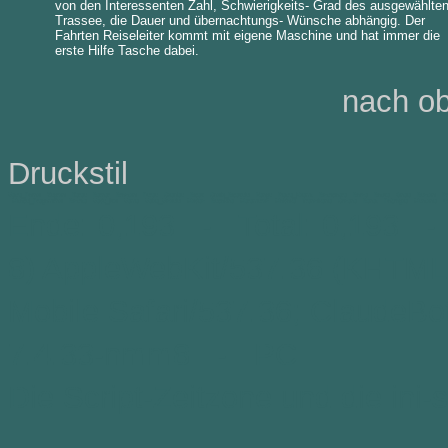
von den Interessenten Zahl, Schwierigkeits- Grad des ausgewählte
Trassee, die Dauer und übernachtungs- Wünsche abhängig. Der
Fahrten Reiseleiter kommt mit eigene Maschine und hat immer die
erste Hilfe Tasche dabei.
nach o
Druckstil
Vatra_Dornei
Zugreni
Rarau
Barnar
Brosteni
Durau
Ceahlau
Bicaz
Cheile_Bicazului
Hangu
Piatra_Neamt
Bistricioara
Borsa
Botiza
Sinaia
Busteni
Pr
Mitocul_Dragomirnei
Bistrita
Vadu_Izei
Vama
Valea_Viseului
Medias
Bucovina
Maramures
Moldova
Transilvania
Crisana
Banat
Dobrogea
Muntenia
O
Ende: 0,193 - Total: 0,193 - M
8) AppleWebKit/537.36 (KHTML,
Mobile Safari/537.36; ClaudeB
7.4.33-nmm8 - PC
Die Script-Zeitzone und die ini