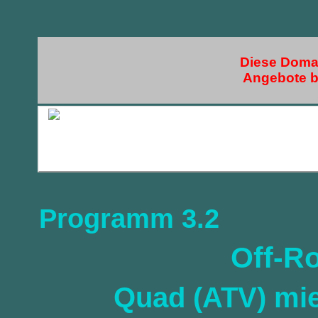
Diese Domai
Angebote bi
Programm 3.2
Off-R
Quad (ATV) mie