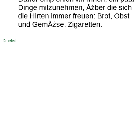
Dinge mitzunehmen, Ăźber die sich
die Hirten immer freuen: Brot, Obst
und GemĂźse, Zigaretten.
Druckstil
Vatra_Dornei
Zugreni
Rarau
Barnar
Brosteni
Durau
Ceahlau
Bicaz
Cheile_Bicazului
Hangu
Piatra_Neamt
Bistricioara
Borsa
Botiza
Sinaia
Busteni
Pr
Mitocul_Dragomirnei
Bistrita
Vadu_Izei
Vama
Valea_Viseului
Medias
Bucovina
Maramures
Moldova
Transilvania
Crisana
Banat
Dobrogea
Muntenia
O
Ende: 0,236 - Total: 0,236 - Mozilla/5.0 (Linux; Android 14; Pixel 8) Ap
ClaudeBot/1.0; +claudebot@anthropic.com) - 7.4.33-nmm8 - PC
Die Script-Zeitzone und die ini-set Zeitzone stimmen überein.