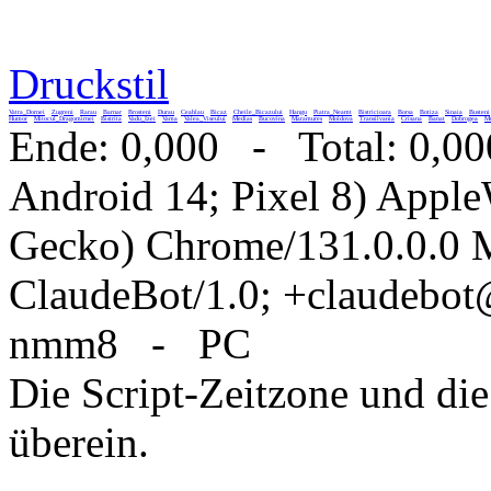
Druckstil
Vatra_Dornei
Zugreni
Rarau
Barnar
Brosteni
Durau
Ceahlau
Bicaz
Cheile_Bicazului
Hangu
Piatra_Neamt
Bistricioara
Borsa
Botiza
Sinaia
Busteni
Humor
Mitocul_Dragomirnei
Bistrita
Vadu_Izei
Vama
Valea_Viseului
Medias
Bucovina
Maramures
Moldova
Transilvania
Crisana
Banat
Dobrogea
Mu
Ende: 0,000 - Total: 0,00
Android 14; Pixel 8) Appl
Gecko) Chrome/131.0.0.0 M
ClaudeBot/1.0; +claudebo
nmm8 - PC
Die Script-Zeitzone und die
überein.