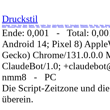
Druckstil
Vatra_Dornei
Zugreni
Rarau
Barnar
Brosteni
Durau
Ceahlau
Bicaz
Cheile_Bicazului
Hangu
Piatra_Neamt
Bistricioara
Borsa
Botiza
Sinaia
Busteni
Humor
Mitocul_Dragomirnei
Bistrita
Vadu_Izei
Vama
Valea_Viseului
Medias
Bucovina
Maramures
Moldova
Transilvania
Crisana
Banat
Dobrogea
Mu
Ende: 0,001 - Total: 0,00
Android 14; Pixel 8) Appl
Gecko) Chrome/131.0.0.0 M
ClaudeBot/1.0; +claudebo
nmm8 - PC
Die Script-Zeitzone und die
überein.