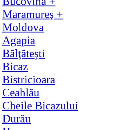
Bucovina +
Maramureş +
Moldova
Agapia
Bălţăteşti
Bicaz
Bistricioara
Ceahlău
Cheile Bicazului
Durău