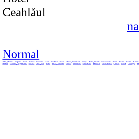
na
Normal
Vatra_Dornei
Zugreni
Rarau
Barnar
Brosteni
Durau
Ceahlau
Bicaz
Cheile_Bicazului
Hangu
Piatra_Neamt
Bistricioara
Borsa
Botiza
Sinaia
Busteni
Humor
Mitocul_Dragomirnei
Bistrita
Vadu_Izei
Vama
Valea_Viseului
Medias
Bucovina
Maramures
Moldova
Transilvania
Crisana
Banat
Dobrogea
Mu