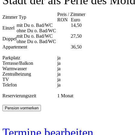
Stadt der als Perle des Mold
Preis / Zimmer
Zimmer Typ
RON
Euro
mit Du o. Bad/WC
14,50
Einzel
ohne Du o. Bad/WC
mit Du o. Bad/WC
27,50
Doppel
ohne Du o. Bad/WC
Appartement
36,50
Parkplatz
ja
Terrasse/Balkon
ja
Warmwasser
ja
Zentralheizung
ja
TV
ja
Telefon
ja
Reservierungszeit
1 Monat
Termine bearbeiten