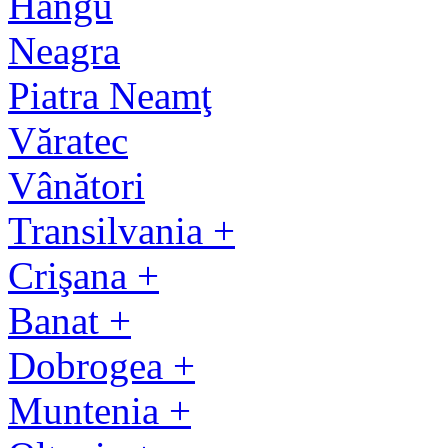
Hangu
Neagra
Piatra Neamţ
Văratec
Vânători
Transilvania +
Crişana +
Banat +
Dobrogea +
Muntenia +