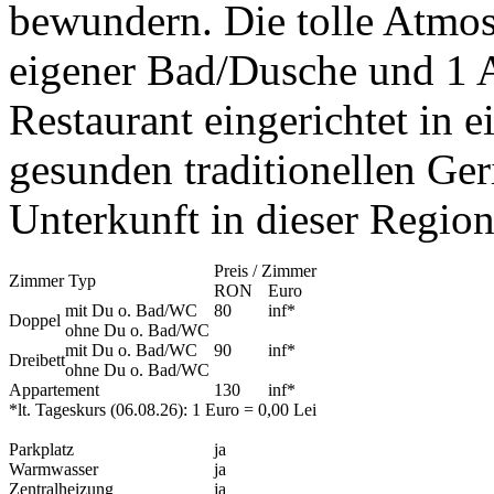
bewundern. Die tolle Atmo
eigener Bad/Dusche und 1 A
Restaurant eingerichtet in e
gesunden traditionellen Ger
Unterkunft in dieser Region
Preis / Zimmer
Zimmer Typ
RON
Euro
mit Du o. Bad/WC
80
inf
*
Doppel
ohne Du o. Bad/WC
mit Du o. Bad/WC
90
inf
*
Dreibett
ohne Du o. Bad/WC
Appartement
130
inf
*
*lt. Tageskurs (06.08.26): 1 Euro = 0,00 Lei
Parkplatz
ja
Warmwasser
ja
Zentralheizung
ja