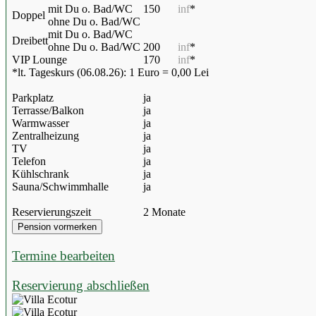
mit Du o. Bad/WC
150
inf
*
Doppel
ohne Du o. Bad/WC
mit Du o. Bad/WC
Dreibett
ohne Du o. Bad/WC
200
inf
*
VIP Lounge
170
inf
*
*lt. Tageskurs (06.08.26): 1 Euro = 0,00 Lei
Parkplatz
ja
Terrasse/Balkon
ja
Warmwasser
ja
Zentralheizung
ja
TV
ja
Telefon
ja
Kühlschrank
ja
Sauna/Schwimmhalle
ja
Reservierungszeit
2 Monate
Termine bearbeiten
Reservierung abschließen