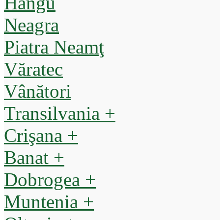
Hangu
Neagra
Piatra Neamţ
Văratec
Vânători
Transilvania +
Crişana +
Banat +
Dobrogea +
Muntenia +