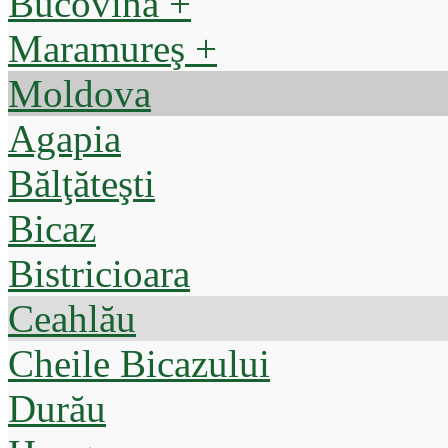
Bucovina +
Maramureş +
Moldova
Agapia
Bălţăteşti
Bicaz
Bistricioara
Ceahlău
Cheile Bicazului
Durău