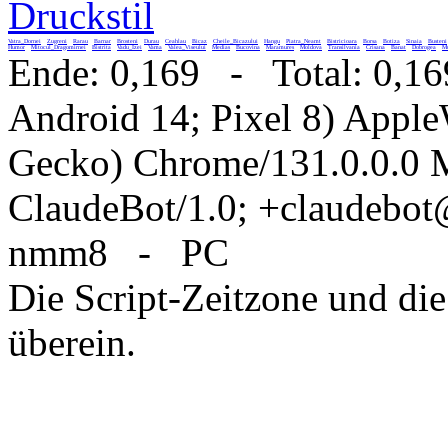
Druckstil
Vatra_Dornei
Zugreni
Rarau
Barnar
Brosteni
Durau
Ceahlau
Bicaz
Cheile_Bicazului
Hangu
Piatra_Neamt
Bistricioara
Borsa
Botiza
Sinaia
Busteni
Humor
Mitocul_Dragomirnei
Bistrita
Vadu_Izei
Vama
Valea_Viseului
Medias
Bucovina
Maramures
Moldova
Transilvania
Crisana
Banat
Dobrogea
Mu
Ende: 0,169 - Total: 0,16
Android 14; Pixel 8) Appl
Gecko) Chrome/131.0.0.0 M
ClaudeBot/1.0; +claudebo
nmm8 - PC
Die Script-Zeitzone und die
überein.