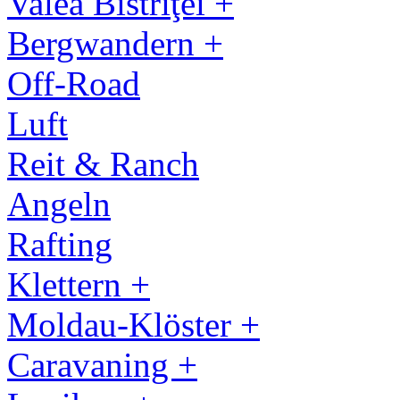
Valea Bistriţei +
Bergwandern +
Off-Road
Luft
Reit & Ranch
Angeln
Rafting
Klettern +
Moldau-Klöster +
Caravaning +