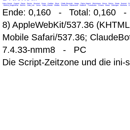
Vatra_Dornei
Zugreni
Rarau
Barnar
Brosteni
Durau
Ceahlau
Bicaz
Cheile_Bicazului
Hangu
Piatra_Neamt
Bistricioara
Borsa
Botiza
Sinaia
Busteni
Pr
Mitocul_Dragomirnei
Bistrita
Vadu_Izei
Vama
Valea_Viseului
Medias
Bucovina
Maramures
Moldova
Transilvania
Crisana
Banat
Dobrogea
Muntenia
O
Ende: 0,160 - Total: 0,160 - M
8) AppleWebKit/537.36 (KHTML,
Mobile Safari/537.36; ClaudeB
7.4.33-nmm8 - PC
Die Script-Zeitzone und die ini