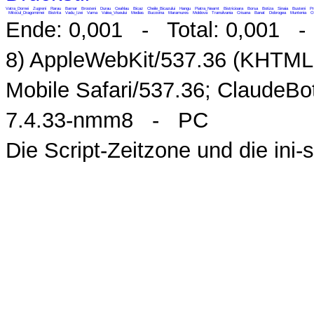
Vatra_Dornei
Zugreni
Rarau
Barnar
Brosteni
Durau
Ceahlau
Bicaz
Cheile_Bicazului
Hangu
Piatra_Neamt
Bistricioara
Borsa
Botiza
Sinaia
Busteni
Pr
Mitocul_Dragomirnei
Bistrita
Vadu_Izei
Vama
Valea_Viseului
Medias
Bucovina
Maramures
Moldova
Transilvania
Crisana
Banat
Dobrogea
Muntenia
O
Ende: 0,001 - Total: 0,001 - M
8) AppleWebKit/537.36 (KHTML,
Mobile Safari/537.36; ClaudeB
7.4.33-nmm8 - PC
Die Script-Zeitzone und die ini