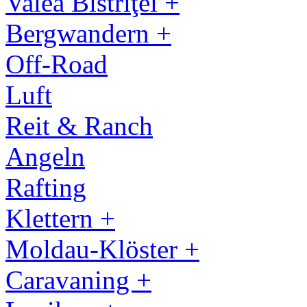
Valea Bistriţei +
Bergwandern +
Off-Road
Luft
Reit & Ranch
Angeln
Rafting
Klettern +
Moldau-Klöster +
Caravaning +