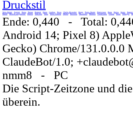
Druckstil
Vatra_Dornei
Zugreni
Rarau
Barnar
Brosteni
Durau
Ceahlau
Bicaz
Cheile_Bicazului
Hangu
Piatra_Neamt
Bistricioara
Borsa
Botiza
Sinaia
Busteni
Humor
Mitocul_Dragomirnei
Bistrita
Vadu_Izei
Vama
Valea_Viseului
Medias
Bucovina
Maramures
Moldova
Transilvania
Crisana
Banat
Dobrogea
Mu
Ende: 0,440 - Total: 0,44
Android 14; Pixel 8) Appl
Gecko) Chrome/131.0.0.0 M
ClaudeBot/1.0; +claudebo
nmm8 - PC
Die Script-Zeitzone und die
überein.