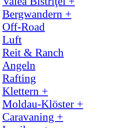
Valea Bistriţei +
Bergwandern +
Off-Road
Luft
Reit & Ranch
Angeln
Rafting
Klettern +
Moldau-Klöster +
Caravaning +