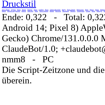
Druckstil
Vatra_Dornei
Zugreni
Rarau
Barnar
Brosteni
Durau
Ceahlau
Bicaz
Cheile_Bicazului
Hangu
Piatra_Neamt
Bistricioara
Borsa
Botiza
Sinaia
Busteni
Humor
Mitocul_Dragomirnei
Bistrita
Vadu_Izei
Vama
Valea_Viseului
Medias
Bucovina
Maramures
Moldova
Transilvania
Crisana
Banat
Dobrogea
Mu
Ende: 0,322 - Total: 0,32
Android 14; Pixel 8) Appl
Gecko) Chrome/131.0.0.0 M
ClaudeBot/1.0; +claudebo
nmm8 - PC
Die Script-Zeitzone und die
überein.