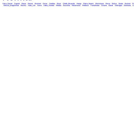
Vatra_Dornei
Zugreni
Rarau
Barnar
Brosteni
Durau
Ceahlau
Bicaz
Cheile_Bicazului
Hangu
Piatra_Neamt
Bistricioara
Borsa
Botiza
Sinaia
Busteni
Pr
Mitocul_Dragomirnei
Bistrita
Vadu_Izei
Vama
Valea_Viseului
Medias
Bucovina
Maramures
Moldova
Transilvania
Crisana
Banat
Dobrogea
Muntenia
O