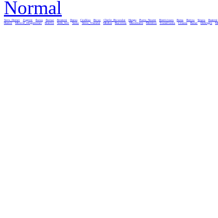
Normal
Vatra_Dornei
Zugreni
Rarau
Barnar
Brosteni
Durau
Ceahlau
Bicaz
Cheile_Bicazului
Hangu
Piatra_Neamt
Bistricioara
Borsa
Botiza
Sinaia
Busteni
Humor
Mitocul_Dragomirnei
Bistrita
Vadu_Izei
Vama
Valea_Viseului
Medias
Bucovina
Maramures
Moldova
Transilvania
Crisana
Banat
Dobrogea
Mu