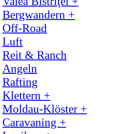
Valea Bistriţei +
Bergwandern +
Off-Road
Luft
Reit & Ranch
Angeln
Rafting
Klettern +
Moldau-Klöster +
Caravaning +