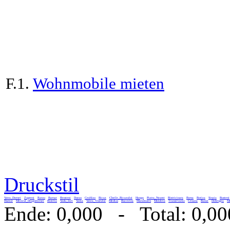
F.1.
Wohnmobile mieten
Druckstil
Vatra_Dornei
Zugreni
Rarau
Barnar
Brosteni
Durau
Ceahlau
Bicaz
Cheile_Bicazului
Hangu
Piatra_Neamt
Bistricioara
Borsa
Botiza
Sinaia
Busteni
Humor
Mitocul_Dragomirnei
Bistrita
Vadu_Izei
Vama
Valea_Viseului
Medias
Bucovina
Maramures
Moldova
Transilvania
Crisana
Banat
Dobrogea
Mu
Ende: 0,000 - Total: 0,00