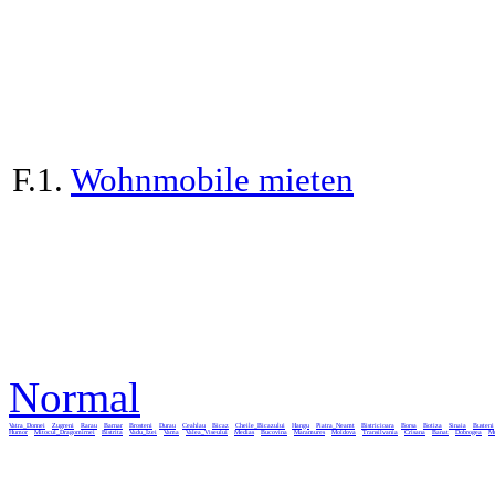
F.1.
Wohnmobile mieten
Normal
Vatra_Dornei
Zugreni
Rarau
Barnar
Brosteni
Durau
Ceahlau
Bicaz
Cheile_Bicazului
Hangu
Piatra_Neamt
Bistricioara
Borsa
Botiza
Sinaia
Busteni
Humor
Mitocul_Dragomirnei
Bistrita
Vadu_Izei
Vama
Valea_Viseului
Medias
Bucovina
Maramures
Moldova
Transilvania
Crisana
Banat
Dobrogea
Mu