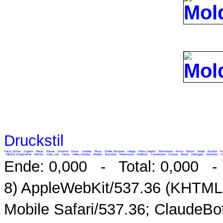
Druckstil
Vatra_Dornei
Zugreni
Rarau
Barnar
Brosteni
Durau
Ceahlau
Bicaz
Cheile_Bicazului
Hangu
Piatra_Neamt
Bistricioara
Borsa
Botiza
Sinaia
Busteni
Pr
Mitocul_Dragomirnei
Bistrita
Vadu_Izei
Vama
Valea_Viseului
Medias
Bucovina
Maramures
Moldova
Transilvania
Crisana
Banat
Dobrogea
Muntenia
O
Ende: 0,000 - Total: 0,000 - M
8) AppleWebKit/537.36 (KHTML,
Mobile Safari/537.36; ClaudeB