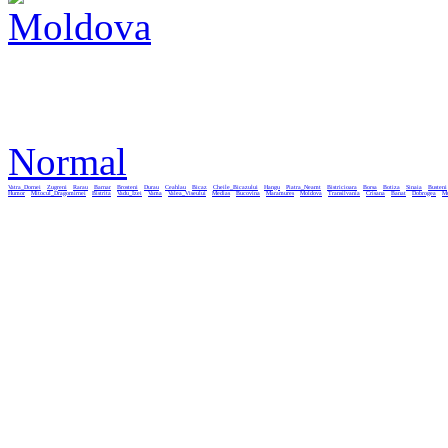
Normal
Vatra_Dornei
Zugreni
Rarau
Barnar
Brosteni
Durau
Ceahlau
Bicaz
Cheile_Bicazului
Hangu
Piatra_Neamt
Bistricioara
Borsa
Botiza
Sinaia
Busteni
Humor
Mitocul_Dragomirnei
Bistrita
Vadu_Izei
Vama
Valea_Viseului
Medias
Bucovina
Maramures
Moldova
Transilvania
Crisana
Banat
Dobrogea
Mu