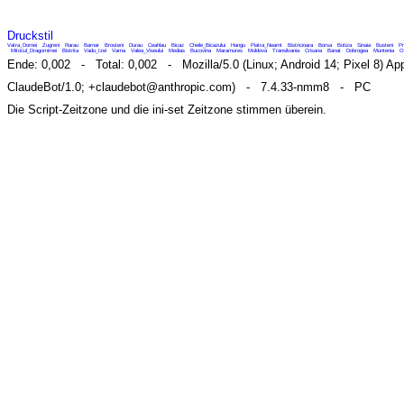
Druckstil
Vatra_Dornei
Zugreni
Rarau
Barnar
Brosteni
Durau
Ceahlau
Bicaz
Cheile_Bicazului
Hangu
Piatra_Neamt
Bistricioara
Borsa
Botiza
Sinaia
Busteni
Pr
Mitocul_Dragomirnei
Bistrita
Vadu_Izei
Vama
Valea_Viseului
Medias
Bucovina
Maramures
Moldova
Transilvania
Crisana
Banat
Dobrogea
Muntenia
O
Ende: 0,002 - Total: 0,002 - Mozilla/5.0 (Linux; Android 14; Pixel 8) Ap
ClaudeBot/1.0; +claudebot@anthropic.com) - 7.4.33-nmm8 - PC
Die Script-Zeitzone und die ini-set Zeitzone stimmen überein.