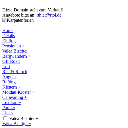
Diese Domain steht zum Verkauf!
Angebote bitte an:
rthiel@rtol.de
Home
Details
Einflug
Pensionen +
Valea Bistriţei +
Bergwandern +
Off-Road
Luft
Reit & Ranch
Angeln
Rafting
Klettern +
Moldau-Klöster +
Caravaning +
Lexikon +
Partner
Links
Valea Bistriţei +
Valea Bistriţei +