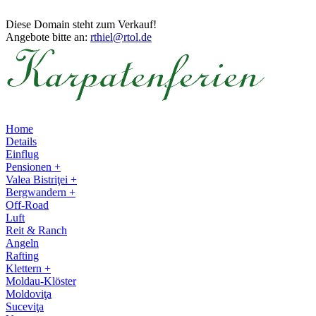
Diese Domain steht zum Verkauf!
Angebote bitte an:
rthiel@rtol.de
Home
Details
Einflug
Pensionen +
Valea Bistriţei +
Bergwandern +
Off-Road
Luft
Reit & Ranch
Angeln
Rafting
Klettern +
Moldau-Klöster
Moldoviţa
Suceviţa