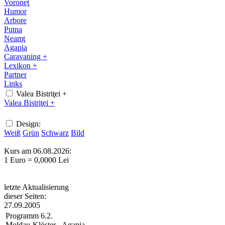
Voroneţ
Humor
Arbore
Putna
Neamţ
Agapia
Caravaning +
Lexikon +
Partner
Links
Valea Bistriţei +
Valea Bistriţei +
Design:
Weiß
Grün
Schwarz
Bild
Kurs am 06.08.2026:
1 Euro = 0,0000 Lei
letzte Aktualisierung
dieser Seiten:
27.09.2005
Programm 6.2.
Moldau-Klöster - Agapia