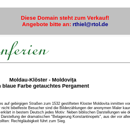
Diese Domain steht zum Verkauf!
Angebote bitte an:
rthiel@rtol.de
Moldau-Klöster - Moldoviţa
n blaue Farbe getauchtes Pergament
 auf gebirgigen Straßen zum 1532 gestifteten Kloster Moldovita inmitten vo
 nicht bibelfeste Besucher sind die Bilderzählungen der anonymen Maler ka
erklärt in bestem Deutsch jedes Motiv: Neben biblischen Darstellungen wie 
 Darstellung der dramatischen "Belagerung Konstantinopels", aus der vor all
llten: Rechtgläubigkeit führt zum Sieg.