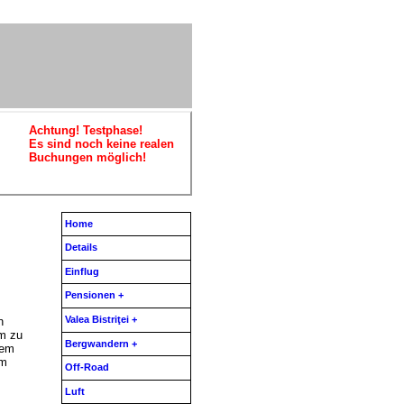
Achtung! Testphase!
Es sind noch keine realen
Buchungen möglich!
Home
Details
Einflug
Pensionen +
Valea Bistriţei +
n
um zu
Bergwandern +
dem
em
Off-Road
Luft