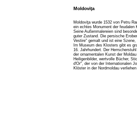
Moldoviţa
Moldoviţa wurde 1532 von Petru Rare
ein echtes Monument der feudalen 
Seine Außenmalereien sind besonder
guter Zustand. Die persische Erobe
Vestire" gemalt und ist eine Szene,
Im Museum des Klosters gibt es gr
16. Jahrhundert. Der Herrscherstuh
der ornamentalen Kunst der Moldau
Heiligenbilder, wertvolle Bücher, 
d'Or", der von der Internationalen J
Klöster in der Nordmoldau verliehe