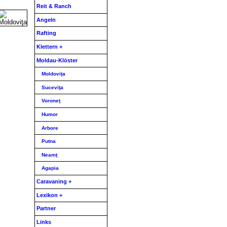
Reit & Ranch
Angeln
Rafting
Klettern +
Moldau-Klöster
Moldoviţa
Suceviţa
Voroneţ
Humor
Arbore
Putna
Neamţ
Agapia
Caravaning +
Lexikon +
Partner
Links