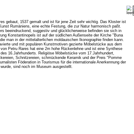
s gebaut, 1537 gemalt und ist für jene Zeit sehr wichtig. Das Kloster ist
Kunst Rumäniens, eine echte Festung, die zur Natur harmonisch paßt.
s beeindruckend, suggestiv und glücklicherweise befinden sie sich in
rung Konstantinopels ist auf der südlichen Außenseite der Kirche "Buna
 die man in der mittelalterlichen moldauischen Ikonographie finden kann.
avierte und mit populären Kunstmotiven gezierte Möbelstücke aus dem
l von Petru Rares hat eine 2m hohe Rückenlehne und ist eine Synthese
 des 16.Jahrhunderts. Religiöse Möbelstücke vom 17.Jahrhundert,
Stickereien, Schnitzereien, schmückende Keramik und der Preis "Pomme
ournalisten Föderation in Tourismus für die internationale Anerkennung der
n wurde, sind noch im Museum ausgestellt.