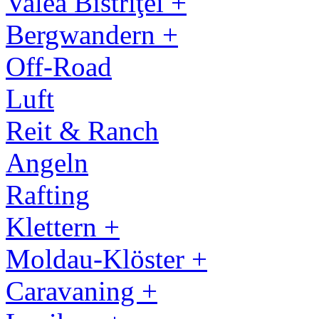
Valea Bistriţei +
Bergwandern +
Off-Road
Luft
Reit & Ranch
Angeln
Rafting
Klettern +
Moldau-Klöster +
Caravaning +