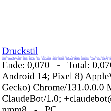
Druckstil
Vatra_Dornei
Zugreni
Rarau
Barnar
Brosteni
Durau
Ceahlau
Bicaz
Cheile_Bicazului
Hangu
Piatra_Neamt
Bistricioara
Borsa
Botiza
Sinaia
Busteni
Humor
Mitocul_Dragomirnei
Bistrita
Vadu_Izei
Vama
Valea_Viseului
Medias
Bucovina
Maramures
Moldova
Transilvania
Crisana
Banat
Dobrogea
Mu
Ende: 0,070 - Total: 0,07
Android 14; Pixel 8) Appl
Gecko) Chrome/131.0.0.0 M
ClaudeBot/1.0; +claudebo
nmm8 - PC