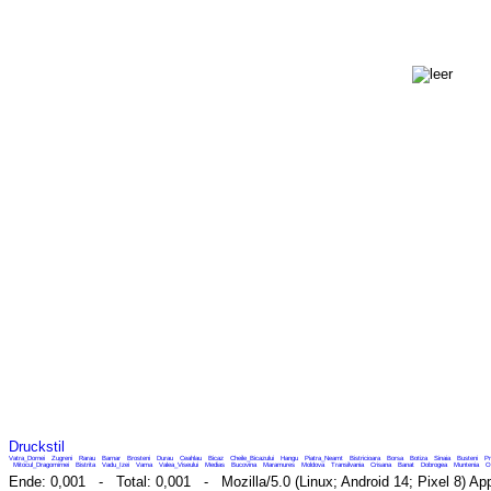
Druckstil
Vatra_Dornei
Zugreni
Rarau
Barnar
Brosteni
Durau
Ceahlau
Bicaz
Cheile_Bicazului
Hangu
Piatra_Neamt
Bistricioara
Borsa
Botiza
Sinaia
Busteni
Pr
Mitocul_Dragomirnei
Bistrita
Vadu_Izei
Vama
Valea_Viseului
Medias
Bucovina
Maramures
Moldova
Transilvania
Crisana
Banat
Dobrogea
Muntenia
O
Ende: 0,001 - Total: 0,001 - Mozilla/5.0 (Linux; Android 14; Pixel 8) Ap