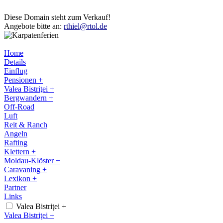
Diese Domain steht zum Verkauf!
Angebote bitte an:
rthiel@rtol.de
Home
Details
Einflug
Pensionen +
Valea Bistriţei +
Bergwandern +
Off-Road
Luft
Reit & Ranch
Angeln
Rafting
Klettern +
Moldau-Klöster +
Caravaning +
Lexikon +
Partner
Links
Valea Bistriţei +
Valea Bistriţei +