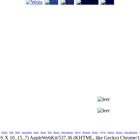
Predeal
Sibiu
Sibiel
Gura_Raului
Bazna
Brasov
Bran
Moeciu
Delta_Dunarea
Neagra
Baltatesti
Varatec
Agapia
Vanatori
Suceava
Gura_Humorului
 OS X 10_15_7) AppleWebKit/537.36 (KHTML, like Gecko) Chrome/131