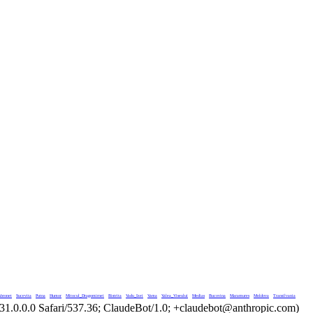
Voronet
Sucevita
Putna
Humor
Mitocul_Dragomirnei
Bistrita
Vadu_Izei
Vama
Valea_Viseului
Medias
Bucovina
Maramures
Moldova
Transilvania
.0.0.0 Safari/537.36; ClaudeBot/1.0; +claudebot@anthropic.com)