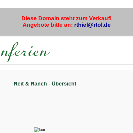
Diese Domain steht zum Verkauf!
Angebote bitte an:
rthiel@rtol.de
Reit & Ranch - Übersicht