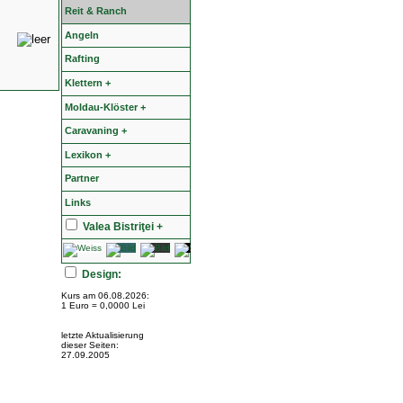
Reit & Ranch
Angeln
Rafting
Klettern +
Moldau-Klöster +
Caravaning +
Lexikon +
Partner
Links
Valea Bistriţei +
Design:
Kurs am 06.08.2026:
1 Euro = 0,0000 Lei
letzte Aktualisierung
dieser Seiten:
27.09.2005
t
Sucevita
Putna
Humor
Mitocul_Dragomirnei
Bistrita
Vadu_Izei
Vama
Valea_Viseului
Medias
Bucovina
Maramures
Moldova
Transilvania
Crisana
i/537.36; ClaudeBot/1.0; +claudebot@anthropic.com) - 7.4.33-nmm8 - PC