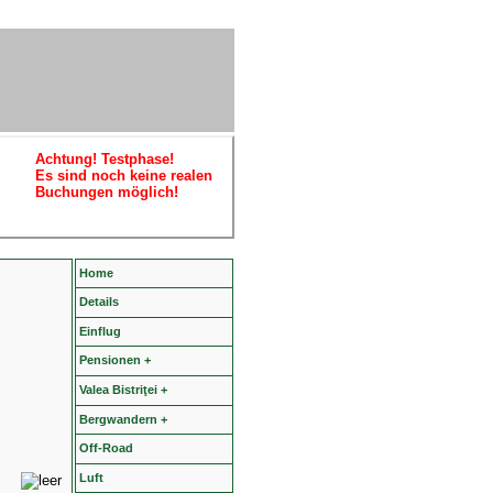
Achtung! Testphase!
Es sind noch keine realen
Buchungen möglich!
Home
Details
Einflug
Pensionen +
Valea Bistriţei +
Bergwandern +
Off-Road
Luft