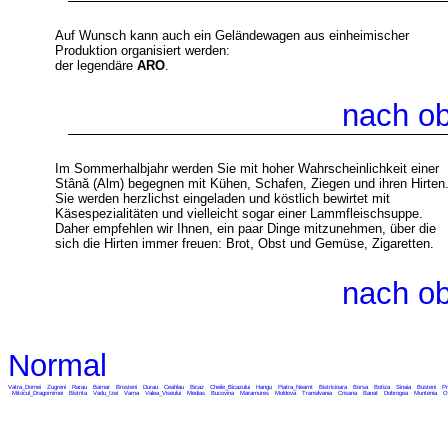
Auf Wunsch kann auch ein Geländewagen aus einheimischer
Produktion organisiert werden:
der legendäre
ARO
.
nach o
Im Sommerhalbjahr werden Sie mit hoher Wahrscheinlichkeit einer
Stână (Alm) begegnen mit Kühen, Schafen, Ziegen und ihren Hirten
Sie werden herzlichst eingeladen und köstlich bewirtet mit
Käsespezialitäten und vielleicht sogar einer Lammfleischsuppe.
Daher empfehlen wir Ihnen, ein paar Dinge mitzunehmen, über die
sich die Hirten immer freuen: Brot, Obst und Gemüse, Zigaretten.
nach o
Normal
Vatra_Dornei
Zugreni
Rarau
Barnar
Brosteni
Durau
Ceahlau
Bicaz
Cheile_Bicazului
Hangu
Piatra_Neamt
Bistricioara
Borsa
Botiza
Sinaia
Busteni
Pr
Mitocul_Dragomirnei
Bistrita
Vadu_Izei
Vama
Valea_Viseului
Medias
Bucovina
Maramures
Moldova
Transilvania
Crisana
Banat
Dobrogea
Muntenia
O