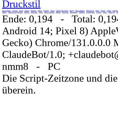
Druckstil
Vatra_Dornei
Zugreni
Rarau
Barnar
Brosteni
Durau
Ceahlau
Bicaz
Cheile_Bicazului
Hangu
Piatra_Neamt
Bistricioara
Borsa
Botiza
Sinaia
Busteni
Humor
Mitocul_Dragomirnei
Bistrita
Vadu_Izei
Vama
Valea_Viseului
Medias
Bucovina
Maramures
Moldova
Transilvania
Crisana
Banat
Dobrogea
Mu
Ende: 0,194 - Total: 0,19
Android 14; Pixel 8) Appl
Gecko) Chrome/131.0.0.0 M
ClaudeBot/1.0; +claudebo
nmm8 - PC
Die Script-Zeitzone und die
überein.