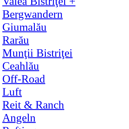
Valea Bistriţei +
Bergwandern
Giumalău
Rarău
Munţii Bistriţei
Ceahlău
Off-Road
Luft
Reit & Ranch
Angeln