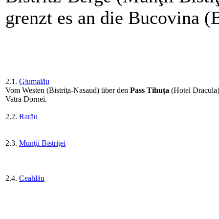
grenzt es an die Bucovina (
2.1.
Giumalău
Vom Westen (Bistriţa-Nasaud) über den
Pass Tihuţa
(Hotel Dracula)
Vatra Dornei.
2.2.
Rarău
2.3.
Munţii Bistriţei
2.4.
Ceahlău